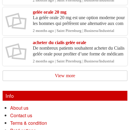
2 months ago | Saint Pitersburg | Business/Industrial
t...
gelée orale 20 mg
La gelée orale 20 mg est une option moderne pour
les hommes qui préfèrent une alternative aux com
primés traditionnels contre les troubles de l’érecti
2 months ago | Saint Pitersburg | Business/Industrial
o...
acheter du cialis gelée orale
De nombreux patients souhaitent acheter du Cialis
gelée orale pour profiter d’une forme de médicam
ent facile à utiliser. Cette présentation en gelée e...
2 months ago | Saint Pitersburg | Business/Industrial
View more
Info
About us
Contact us
Terms & condition