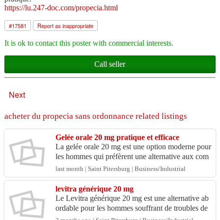
https://lu.247-doc.com/propecia.html
#
17581
Report as inappropriate
It is ok to contact this poster with commercial interests.
Call seller
Next
acheter du propecia sans ordonnance related listings
Gelée orale 20 mg pratique et efficace
La gelée orale 20 mg est une option moderne pour
les hommes qui préfèrent une alternative aux com
primés traditionnels contre les troubles de l’érecti
last month | Saint Pitersburg | Business/Industrial
o...
levitra générique 20 mg
Le Levitra générique 20 mg est une alternative ab
ordable pour les hommes souffrant de troubles de
l’érection. Ce traitement contient un ingrédient ac