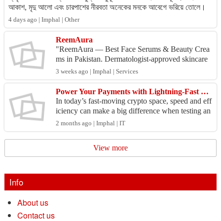
আকাশ, মৃদু আলো এবং চারপাশের নীরবতা অনেকের মনকে আবেগে ভরিয়ে তোলে।
তাই সামা...
4 days ago | Imphal | Other
ReemAura
"ReemAura — Best Face Serums & Beauty Crea
ms in Pakistan. Dermatologist-approved skincare
made with 100% natural ingredients. Free delivery
3 weeks ago | Imphal | Services
across Pak...
Power Your Payments with Lightning-Fast USDT Transactions
In today’s fast-moving crypto space, speed and eff
iciency can make a big difference when testing an
d managing digital transaction workflows. This Fl
2 months ago | Imphal | IT
as...
View more
Info
About us
Contact us